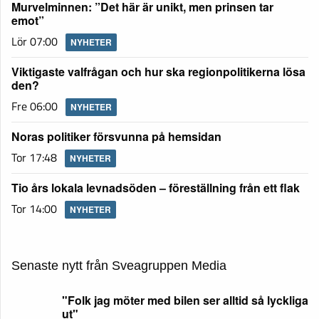
Murvelminnen: ”Det här är unikt, men prinsen tar
emot”
Lör 07:00
NYHETER
Viktigaste valfrågan och hur ska regionpolitikerna lösa
den?
Fre 06:00
NYHETER
Noras politiker försvunna på hemsidan
Tor 17:48
NYHETER
Tio års lokala levnadsöden – föreställning från ett flak
Tor 14:00
NYHETER
Senaste nytt från Sveagruppen Media
"Folk jag möter med bilen ser alltid så lyckliga
ut"