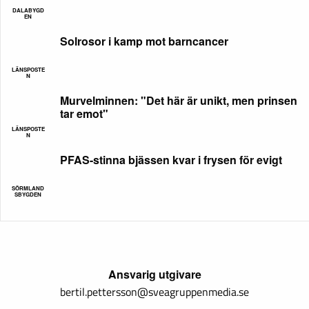
DALABYGD
EN
Solrosor i kamp mot barncancer
LÄNSPOSTE
N
Murvelminnen: "Det här är unikt, men prinsen
tar emot"
LÄNSPOSTE
N
PFAS-stinna bjässen kvar i frysen för evigt
SÖRMLAND
SBYGDEN
Ansvarig utgivare
bertil.pettersson@sveagruppenmedia.se