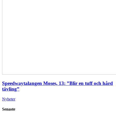
Speedwaytalangen Moses, 13: ”Blir en tuff och hård
tävling”
Nyheter
Senaste