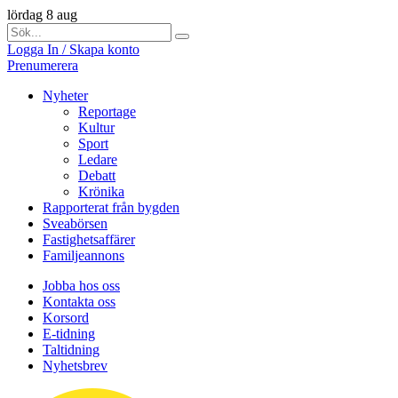
lördag 8 aug
Logga In / Skapa konto
Prenumerera
Nyheter
Reportage
Kultur
Sport
Ledare
Debatt
Krönika
Rapporterat från bygden
Sveabörsen
Fastighetsaffärer
Familjeannons
Jobba hos oss
Kontakta oss
Korsord
E-tidning
Taltidning
Nyhetsbrev