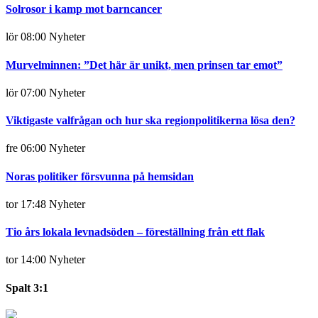
Solrosor i kamp mot barncancer
lör 08:00
Nyheter
Murvelminnen: ”Det här är unikt, men prinsen tar emot”
lör 07:00
Nyheter
Viktigaste valfrågan och hur ska regionpolitikerna lösa den?
fre 06:00
Nyheter
Noras politiker försvunna på hemsidan
tor 17:48
Nyheter
Tio års lokala levnadsöden – föreställning från ett flak
tor 14:00
Nyheter
Spalt 3:1