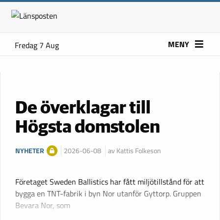
MENY
Fredag 7 Aug
De överklagar till
Högsta domstolen
NYHETER
2026-06-08
av Kattis Folkeson
Företaget Sweden Ballistics har fått miljötillstånd för att
bygga en TNT-fabrik i byn Nor utanför Gyttorp. Gruppen
Bevara Nor, som