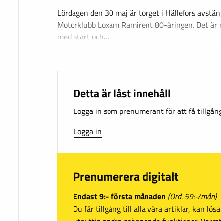
Lördagen den 30 maj är torget i Hällefors avstäng
Motorklubb Loxam Ramirent 80-åringen. Det är 
med start och…
Detta är låst innehåll
Logga in som prenumerant för att få tillgång 
Logga in
Prenumerera digitalt
Endast 9:- första månaden
(Ord. 59:-/mån)
Du får tillgång till alla våra artiklar, kan lö
utnyttja andra spännande funktioner. Var