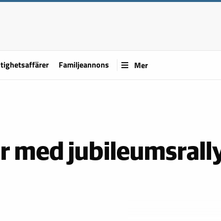
tighetsaffärer
Familjeannons
Mer
r med jubileumsrall