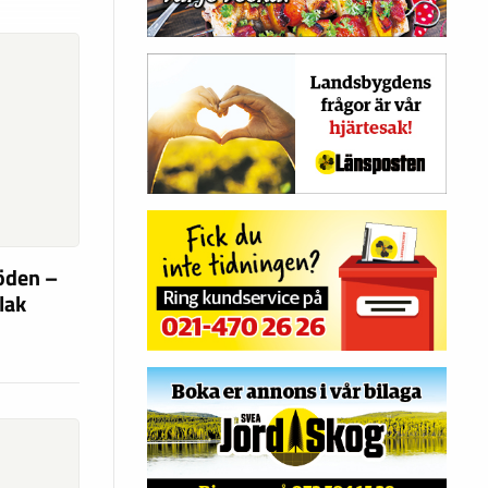
söden –
flak