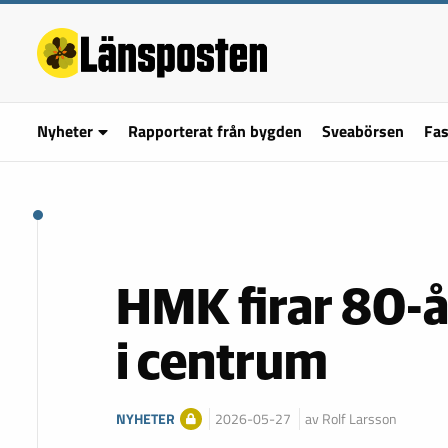
Nyheter
Rapporterat från bygden
Sveabörsen
Fas
HMK firar 80-å
i centrum
NYHETER
2026-05-27
av Rolf Larsson