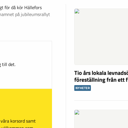
t för då kör Hällefors
namnet på jubileumsrallyt
till det.
Tio års lokala levnad
föreställning från ett 
NYHETER
sa våra korsord samt
mt välkommen som