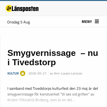
MENY
Onsdag 5 Aug
Smygvernissage – nu
i Tivedstorp
KULTUR
2026-05-21
av Ann-Louise Larsson
I samband med Tivedstorps kulturfest den 23 maj är det
smygvernissage för konstverket "Vi ses vid grillen" av
Kristin Ylikiiskilä Broberg, som är en del…