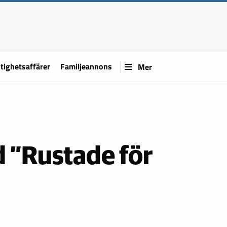
tighetsaffärer
Familjeannons
Mer
d ”Rustade för