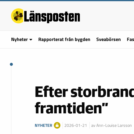
Nyheter
Rapporterat från bygden
Sveabörsen
Fas
Efter storbran
framtiden”
NYHETER
2026-01-21
av Ann-Louise Larsson