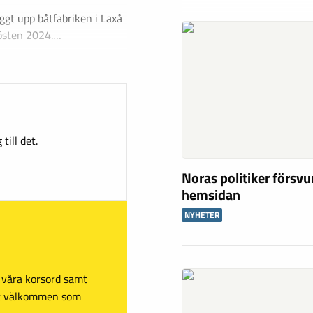
ggt upp båtfabriken i Laxå
hösten 2024.…
till det.
Noras politiker försv
hemsidan
NYHETER
sa våra korsord samt
mt välkommen som