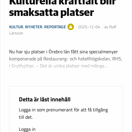
Kulturella kraftfält blir
smaksatta platser
KULTUR
,
NYHETER
,
REPORTAGE
2025-12-04
av Rolf
Larsson
Nu har sju platser i Örebro län fått sina specialmenyer
komponerade på Restaurang- och hotellhögskolan, RHS,
i Grythyttan. – Det är unika platser med många…
Detta är låst innehåll
Logga in som prenumerant för att få tillgång
till det.
Logga in