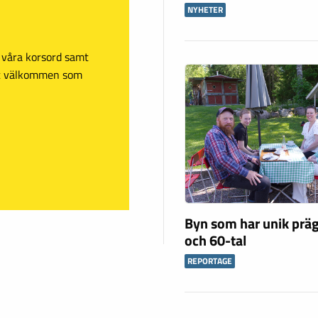
NYHETER
sa våra korsord samt
mt välkommen som
Byn som har unik präg
och 60-tal
REPORTAGE