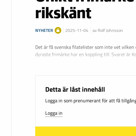
rikskänt
NYHETER
2025-11-04
av Rolf Johnsson
Det är få svenska filatelister som inte vet vilken
dyraste frimärke har en koppling till. Svaret är
Detta är låst innehåll
Logga in som prenumerant för att få tillgång 
Logga in