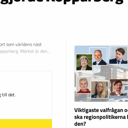
 ort som världens näst
 Kopparberg. Märket är den…
till det.
Viktigaste valfrågan o
ska regionpolitikerna 
den?