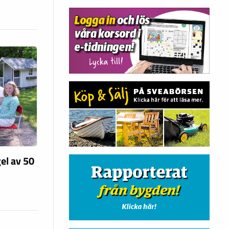
el av 50