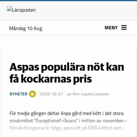
MENY
Måndag 10 Aug
Aspas populära nöt kan
få kockarnas pris
NYHETER
2025-10-27
av Ann-Louise Larsson
För tredje gången deltar Aspa gård med kött i det stora
smakmötet "Exceptionell råvara" i mitten av november.–
Förväntningarna är höga, speciellt på SRB-köttet som…