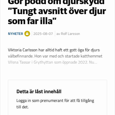
Gör podd om djurskydd
”Tungt avsnitt över djur
som far illa”
NYHETER
2025-08-07
av Rolf Larsson
Viktoria Carlsson har alltid haft ett gott öga för djurs
välbefinnande. Hon var med och startade katthemmet
Vilsna Tassar i Grythyttan som öppnade 2022. Nu…
Detta är låst innehåll
Logga in som prenumerant för att få tillgång
till det.