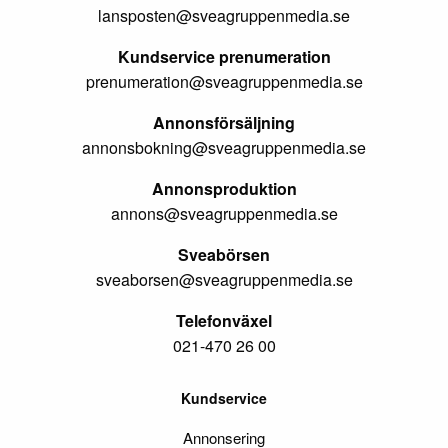
lansposten@sveagruppenmedia.se
Kundservice prenumeration
prenumeration@sveagruppenmedia.se
Annonsförsäljning
annonsbokning@sveagruppenmedia.se
Annonsproduktion
annons@sveagruppenmedia.se
Sveabörsen
sveaborsen@sveagruppenmedia.se
Telefonväxel
021-470 26 00
Kundservice
Annonsering