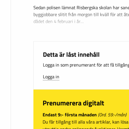
Sedan polisen lämnat Risbergska skolan har san
byggjobbare slitit från morgon till kväll för att åt
dådet den 4 februari i år…
Detta är låst innehåll
Logga in som prenumerant för att få tillgång 
Logga in
Prenumerera digitalt
Endast 9:- första månaden
(Ord. 59:-/mån)
Du får tillgång till alla våra artiklar, kan lö
utnyttja andra spännande funktioner. Var