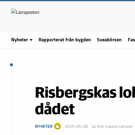
Nyheter
Rapporterat från bygden
Sveabörsen
Fas
Risbergskas lok
dådet
NYHETER
2025-05-28
av Ann-Louise Larsson