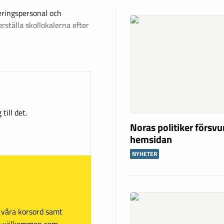
eringspersonal och
erställa skollokalerna efter
till det.
Noras politiker försv
hemsidan
NYHETER
sa våra korsord samt
mt välkommen som