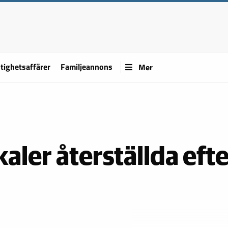
tighetsaffärer
Familjeannons
Mer
aler återställda eft