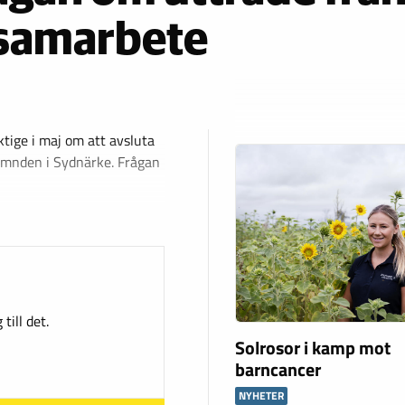
gsamarbete
tige i maj om att avsluta
mnden i Sydnärke. Frågan
till det.
Solrosor i kamp mot
barncancer
NYHETER