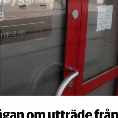
rågan om utträde frå