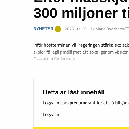
300 miljoner t
NYHETER
2025-03-20
av Maria Davidsson/T
Inför höstterminen vill regeringen stärka skolsä
skolor få laglig möjlighet att söka igenom väskor 
Dessutom får landets…
Detta är låst innehåll
Logga in som prenumerant för att få tillgång 
Logga in