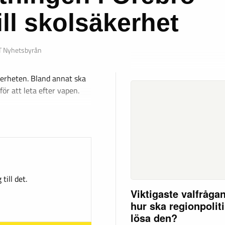
ill skolsäkerhet
T Nyhetsbyrån
kerheten. Bland annat ska
för att leta efter vapen.
till det.
Viktigaste valfråga
hur ska regionpolit
lösa den?