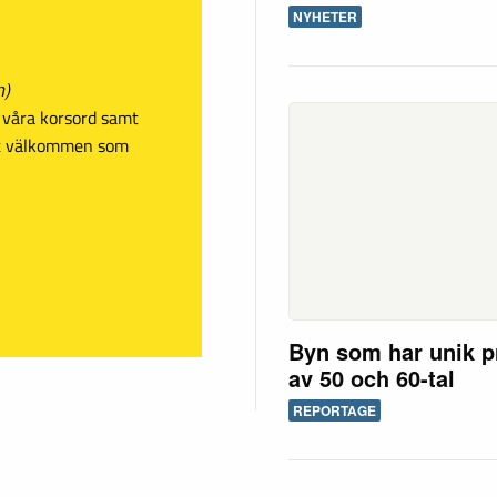
NYHETER
n)
sa våra korsord samt
mt välkommen som
Byn som har unik p
av 50 och 60-tal
REPORTAGE