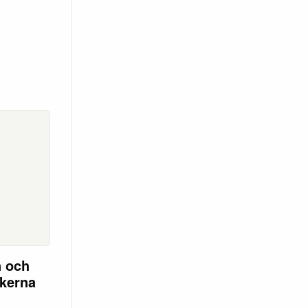
n och
ikerna