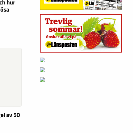
ch hur
lösa
el av 50