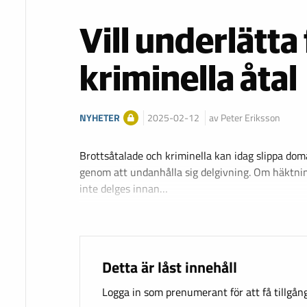
Vill underlätta 
kriminella åtal
NYHETER
2025-02-12
av Peter Eriksson
Brottsåtalade och kriminella kan idag slippa dom
genom att undanhålla sig delgivning. Om häktning
inte delges innan…
Detta är låst innehåll
Logga in som prenumerant för att få tillgång 