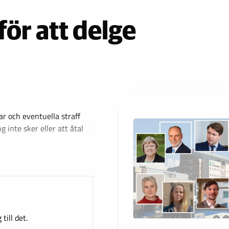
för att delge
ar och eventuella straff
 inte sker eller att åtal
till det.