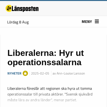
MENY
Lördag 8 Aug
Liberalerna: Hyr ut
operationssalarna
NYHETER
2025-02-05
av Ann-Louise Larsson
Liberalerna föreslår att regionen ska hyra ut tomma
operationssalar till privata aktörer. "Svensk sjukvård
måste lära av andra länder", menar partiet.