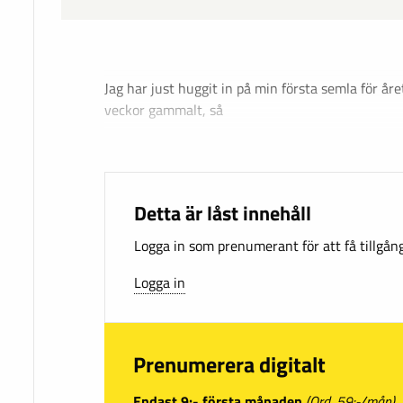
Jag har just huggit in på min första semla för åre
veckor gammalt, så
Detta är låst innehåll
Logga in som prenumerant för att få tillgång 
Logga in
Prenumerera digitalt
Endast 9:- första månaden
(Ord. 59:-/mån)