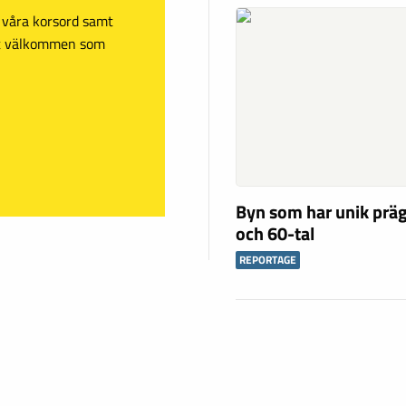
sa våra korsord samt
mt välkommen som
Byn som har unik präg
och 60-tal
REPORTAGE