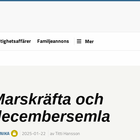
tighetsaffärer
Familjeannons
Mer
arskräfta och
decembersemla
NIKA
2025-01-22
av Titti Hansson