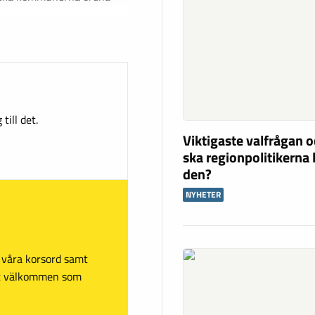
till det.
Viktigaste valfrågan o
ska regionpolitikerna 
den?
NYHETER
sa våra korsord samt
mt välkommen som