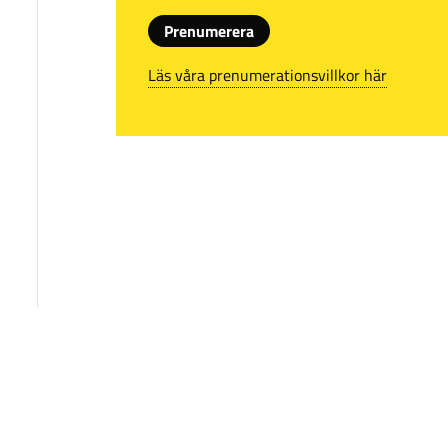
Prenumerera
Läs våra prenumerationsvillkor här