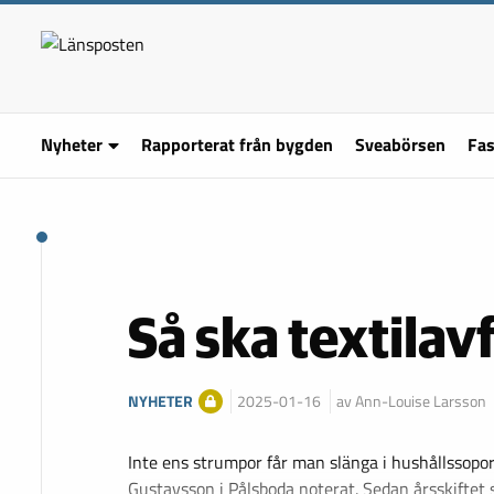
Nyheter
Rapporterat från bygden
Sveabörsen
Fas
Så ska textilav
NYHETER
2025-01-16
av Ann-Louise Larsson
Inte ens strumpor får man slänga i hushållssopo
Gustavsson i Pålsboda noterat. Sedan årsskifte