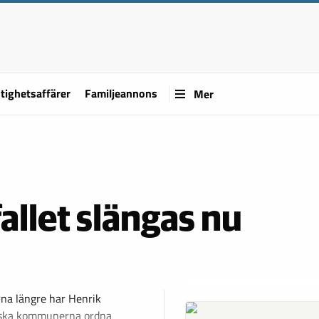
tighetsaffärer
Familjeannons
Mer
fallet slängas nu
rna längre har Henrik
t ska kommunerna ordna