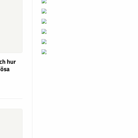
ch hur
lösa