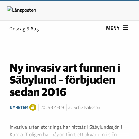
MENY
Onsdag 5 Aug
Ny invasiv art funnen i
Säbylund – förbjuden
sedan 2016
NYHETER
2025-01-09
av Sofie Isaksson
Invasiva arten storslinga har hittats i Säbylundssjön i
Kumla. Troligen har någon tömt ett akvarium i sjön.