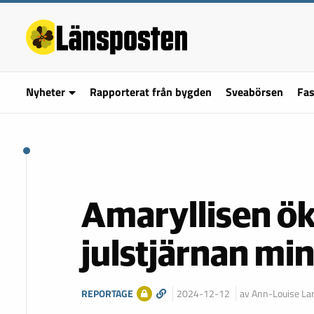
Nyheter
Rapporterat från bygden
Sveabörsen
Fas
Amaryllisen öka
julstjärnan mi
REPORTAGE
2024-12-12
av Ann-Louise La