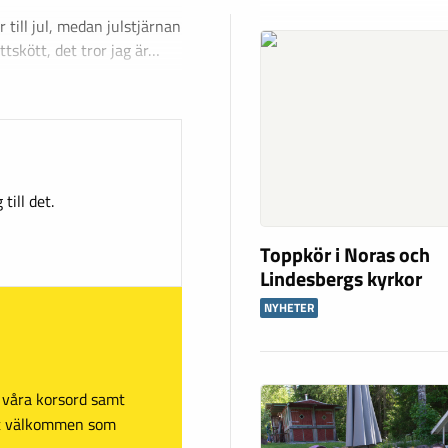
 till jul, medan julstjärnan
ttskött, det tror jag är…
till det.
Toppkör i Noras och
Lindesbergs kyrkor
NYHETER
sa våra korsord samt
mt välkommen som