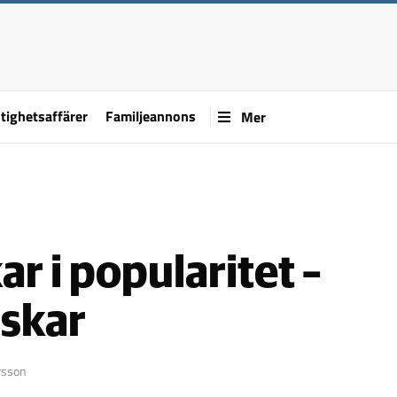
tighetsaffärer
Familjeannons
Mer
r i popularitet –
nskar
rsson