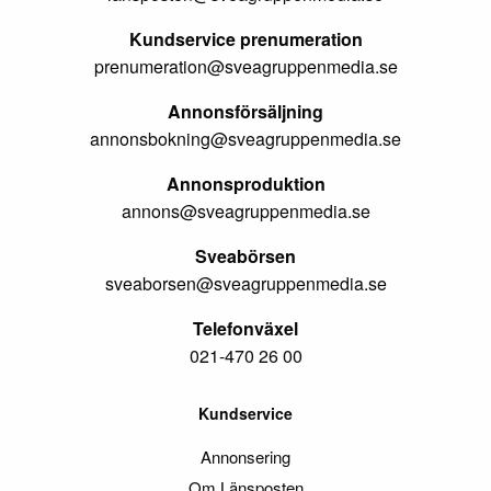
Kundservice prenumeration
prenumeration@sveagruppenmedia.se
Annonsförsäljning
annonsbokning@sveagruppenmedia.se
Annonsproduktion
annons@sveagruppenmedia.se
Sveabörsen
sveaborsen@sveagruppenmedia.se
Telefonväxel
021-470 26 00
Kundservice
Annonsering
Om Länsposten