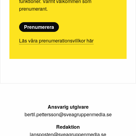
funktioner. Varmt välkommen som
prenumerant.
Prenumerera
Läs våra prenumerationsvillkor här
Ansvarig utgivare
bertil.pettersson@sveagruppenmedia.se
Redaktion
lansposten@sveagruppenmedia.se