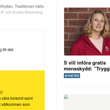
llhyttan. Traditionen hålls
 IF och Knista församling.
till det.
S vill införa gratis
mensskydd: ”Trygg
NYHETER
n)
ösa våra korsord samt
rmt välkommen som