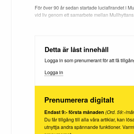
För över 90 år sedan startade luciafirandet i Mu
vid liv genom ett samarbete mellan Mullhyttans
Detta är låst innehåll
Logga in som prenumerant för att få tillgång 
Logga in
Prenumerera digitalt
Endast 9:- första månaden
(Ord. 59:-/må
Du får tillgång till alla våra artiklar, kan l
utnyttja andra spännande funktioner. Va