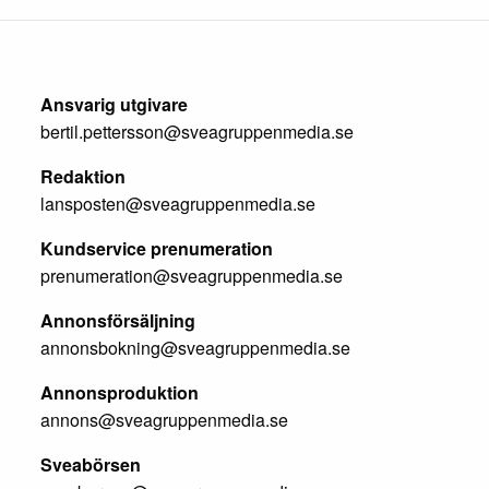
Ansvarig utgivare
bertil.pettersson@sveagruppenmedia.se
Redaktion
lansposten@sveagruppenmedia.se
Kundservice prenumeration
prenumeration@sveagruppenmedia.se
Annonsförsäljning
annonsbokning@sveagruppenmedia.se
Annonsproduktion
annons@sveagruppenmedia.se
Sveabörsen