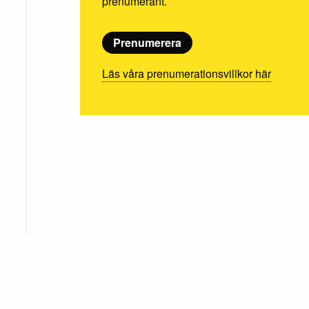
prenumerant.
Prenumerera
Läs våra prenumerationsvillkor här