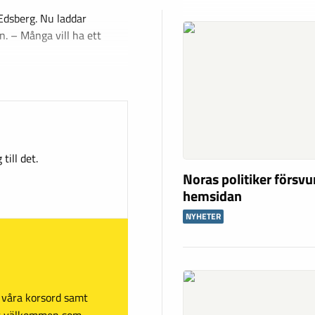
Edsberg. Nu laddar
. – Många vill ha ett
till det.
Noras politiker försv
hemsidan
NYHETER
sa våra korsord samt
mt välkommen som