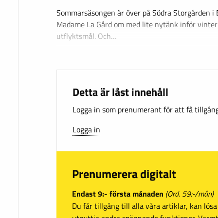
Sommarsäsongen är över på Södra Storgården i 
Madame La Gård om med lite nytänk inför vintern
utflyktsmål. Och…
Detta är låst innehåll
Logga in som prenumerant för att få tillgång 
Logga in
Prenumerera digitalt
Endast 9:- första månaden
(Ord. 59:-/mån)
Du får tillgång till alla våra artiklar, kan lö
utnyttja andra spännande funktioner. Var