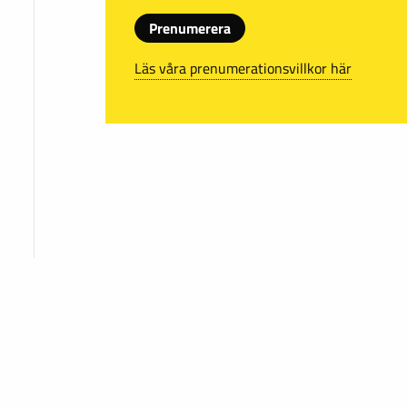
Prenumerera
Läs våra prenumerationsvillkor här