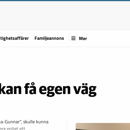
tighetsaffärer
Familjeannons
Mer
kan få egen väg
na-Gunnar", skulle kunna
erg enligt ett