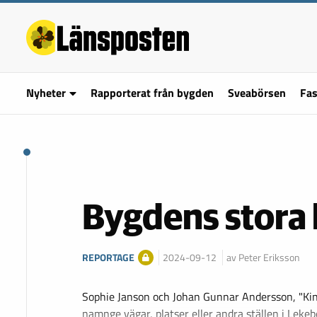
Nyheter
Rapporterat från bygden
Sveabörsen
Fas
Bygdens stora 
REPORTAGE
2024-09-12
av Peter Eriksson
Sophie Janson och Johan Gunnar Andersson, "Ki
namnge vägar, platser eller andra ställen i Lekeb