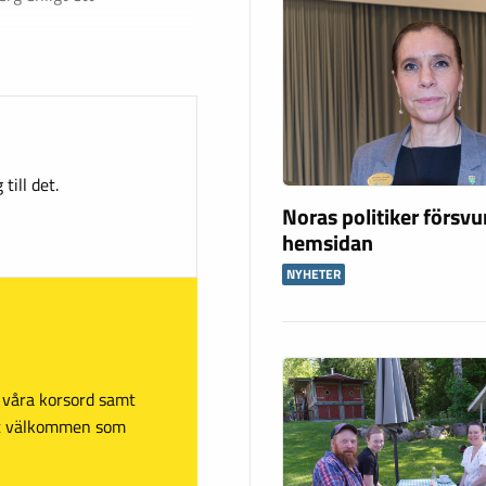
till det.
Noras politiker försv
hemsidan
NYHETER
sa våra korsord samt
mt välkommen som