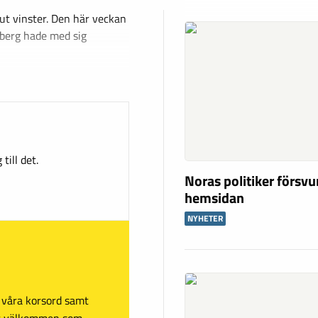
 ut vinster. Den här veckan
sberg hade med sig
till det.
Noras politiker försv
hemsidan
NYHETER
sa våra korsord samt
mt välkommen som