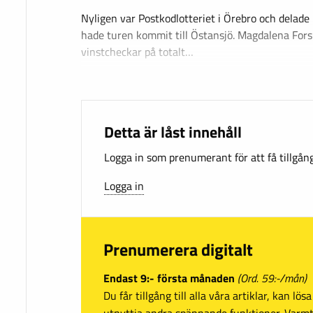
Nyligen var Postkodlotteriet i Örebro och delade
hade turen kommit till Östansjö. Magdalena For
vinstcheckar på totalt…
Detta är låst innehåll
Logga in som prenumerant för att få tillgång 
Logga in
Prenumerera digitalt
Endast 9:- första månaden
(Ord. 59:-/mån)
Du får tillgång till alla våra artiklar, kan lö
utnyttja andra spännande funktioner. Var