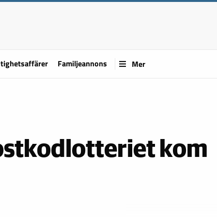
tighetsaffärer
Familjeannons
Mer
ostkodlotteriet kom