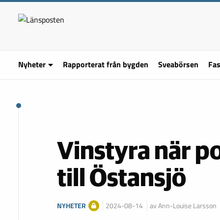
Nyheter
Rapporterat från bygden
Sveabörsen
Fas
Vinstyra när p
till Östansjö
NYHETER
2024-08-14
av Ann-Louise Larsson