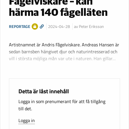
Fågelviskare – kan
härma 140 fågelläten
REPORTAGE
2024-04-28
av Peter Eriksson
Artistnamnet är Andris Fågelviskare. Andreas Hansen är
sedan barnsben hängivet djur och naturintresserad och
vill i största möjliga mån var ute i naturen. Han gillar…
Detta är låst innehåll
Logga in som prenumerant för att få tillgång
till det.
Logga in