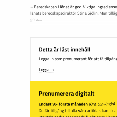
– Beredskapen i länet är god. Viktiga ingrediense
länets beredskapsdirektör Stina Sjölin. Men tillä
göra.…
Detta är låst innehåll
Logga in som prenumerant för att få tillgång 
Logga in
Prenumerera digitalt
Endast 9:- första månaden
(Ord. 59:-/mån)
Du får tillgång till alla våra artiklar, kan lö
utnyttja andra spännande funktioner. Var