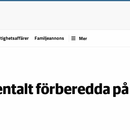
tighetsaffärer
Familjeannons
Mer
entalt förberedda på