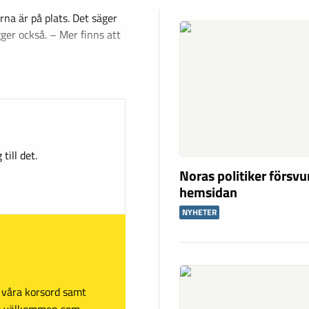
rna är på plats. Det säger
gger också. – Mer finns att
till det.
Noras politiker försv
hemsidan
NYHETER
sa våra korsord samt
mt välkommen som