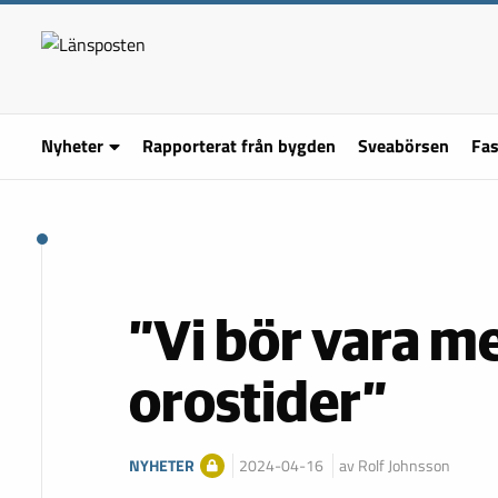
Nyheter
Rapporterat från bygden
Sveabörsen
Fas
”Vi bör vara m
orostider”
NYHETER
2024-04-16
av Rolf Johnsson