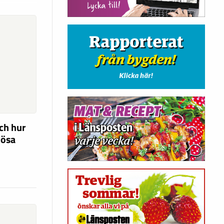
ch hur
lösa