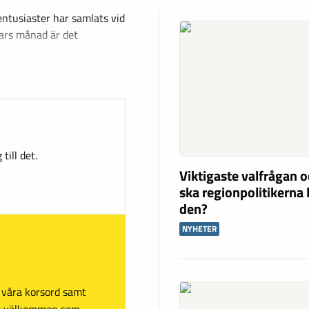
entusiaster har samlats vid
mars månad är det
till det.
Viktigaste valfrågan o
ska regionpolitikerna 
den?
NYHETER
sa våra korsord samt
mt välkommen som