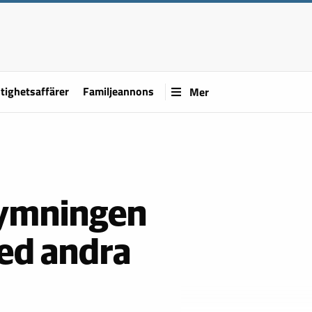
tighetsaffärer
Familjeannons
Mer
kymningen
ed andra