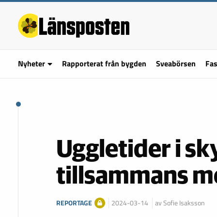
Nyheter
Rapporterat från bygden
Sveabörsen
Fas
Uggletider i s
tillsammans m
REPORTAGE
2024-03-14
av Sofie Isaksson