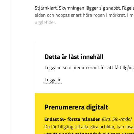
Stjärnklart. Skymningen lägger sig snabbt. Fågel
elden och hoppas snart höra ropen i mörkret. I 
uggletider.
Detta är låst innehåll
Logga in som prenumerant för att få tillgång 
Logga in
Prenumerera digitalt
Endast 9:- första månaden
(Ord. 59:-/mån)
Du får tillgång till alla våra artiklar, kan lö
utnyttja andra spännande funktioner. Var