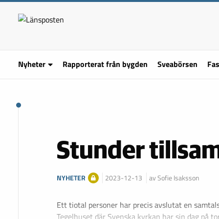
Nyheter
Rapporterat från bygden
Sveabörsen
Fas
Stunder tillsa
NYHETER
2023-12-13
av Sofie Isaksson
Ett tiotal personer har precis avslutat en samta
Tegelhuset där Svenska kyrkan har sin dag på to