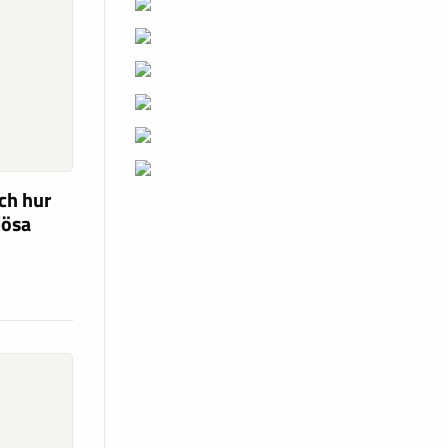
ch hur
lösa