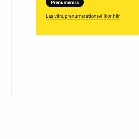
Prenumerera
Läs våra prenumerationsvillkor här