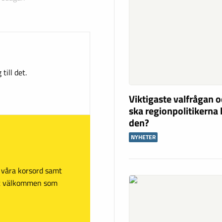
till det.
Viktigaste valfrågan o
ska regionpolitikerna 
den?
NYHETER
sa våra korsord samt
mt välkommen som