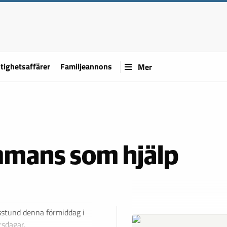
tighetsaffärer
Familjeannons
Mer
mmans som hjälp
lsstund denna förmiddag i
rsdagar.