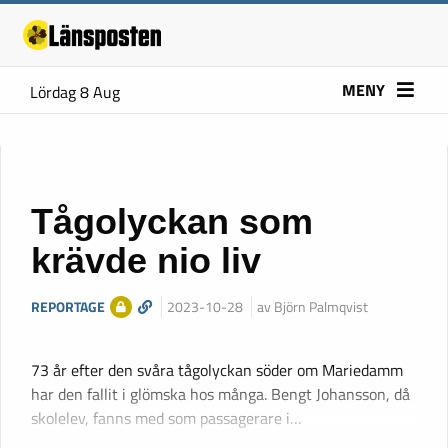
MENY
Lördag 8 Aug
Tågolyckan som
krävde nio liv
REPORTAGE
2023-10-28
av Björn Palmqvist
73 år efter den svåra tågolyckan söder om Mariedamm
har den fallit i glömska hos många. Bengt Johansson, då
skolelev, fanns med som passagerare i…