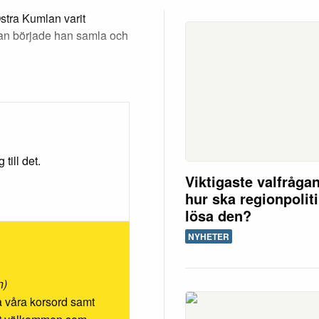
stra Kumlan varit
dan började han samla och
till det.
Viktigaste valfråga
hur ska regionpolit
lösa den?
NYHETER
n)
ösa våra korsord samt