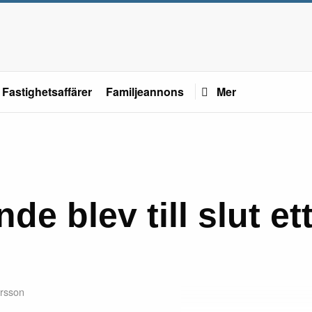
Fastighetsaffärer
Familjeannons
Mer
e blev till slut et
rsson