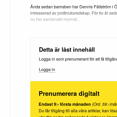
Ända sedan barnsben har Dennis Fältström i Ö
intresserad av jordbruksredskap. För tio år se
nu har samlandet mynnat…
Detta är låst innehåll
Logga in som prenumerant för att få tillgång 
Logga in
Prenumerera digitalt
Endast 9:- första månaden
(Ord. 59:-/må
Du får tillgång till alla våra artiklar, kan l