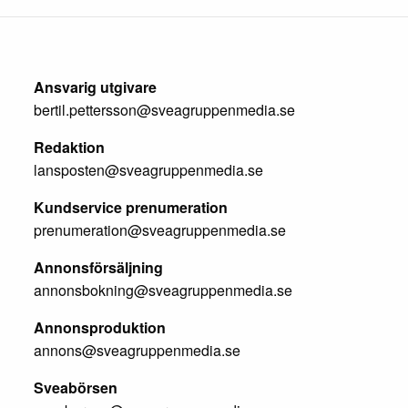
Ansvarig utgivare
bertil.pettersson@sveagruppenmedia.se
Redaktion
lansposten@sveagruppenmedia.se
Kundservice prenumeration
prenumeration@sveagruppenmedia.se
Annonsförsäljning
annonsbokning@sveagruppenmedia.se
Annonsproduktion
annons@sveagruppenmedia.se
Sveabörsen