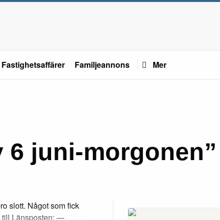
Fastighetsaffärer
Familjeannons
Mer
v 6 juni-morgonen”
o slott. Något som fick
till Länsposten: —