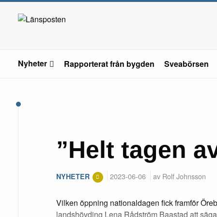
Nyheter
Rapporterat från bygden
Sveabörsen
”Helt tagen a
2023-06-06
av Rolf Johnsson
NYHETER
Vilken öppning nationaldagen fick framför Örebr
landshövding Lena Rådström Baastad att säga 