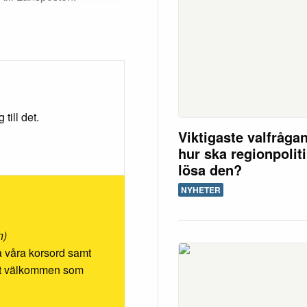
till det.
Viktigaste valfråga
hur ska regionpolit
lösa den?
NYHETER
n)
ösa våra korsord samt
rmt välkommen som