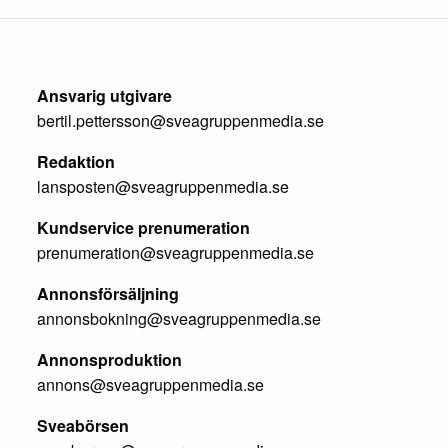
Ansvarig utgivare
bertil.pettersson@sveagruppenmedia.se
Redaktion
lansposten@sveagruppenmedia.se
Kundservice prenumeration
prenumeration@sveagruppenmedia.se
Annonsförsäljning
annonsbokning@sveagruppenmedia.se
Annonsproduktion
annons@sveagruppenmedia.se
Sveabörsen