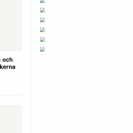
n och
ikerna