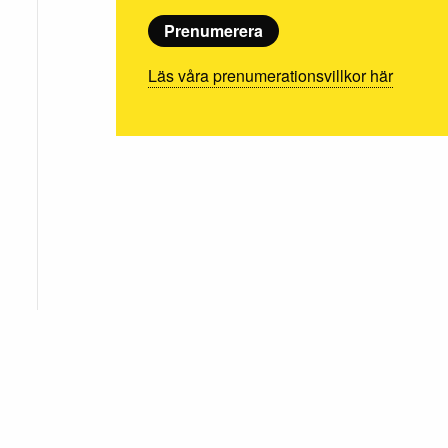
Prenumerera
Läs våra prenumerationsvillkor här