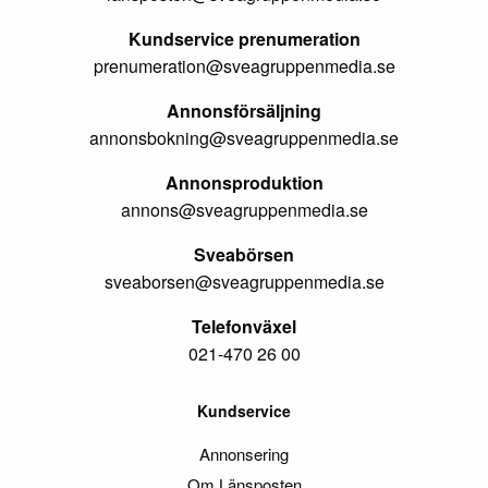
Kundservice prenumeration
prenumeration@sveagruppenmedia.se
Annonsförsäljning
annonsbokning@sveagruppenmedia.se
Annonsproduktion
annons@sveagruppenmedia.se
Sveabörsen
sveaborsen@sveagruppenmedia.se
Telefonväxel
021-470 26 00
Kundservice
Annonsering
Om Länsposten