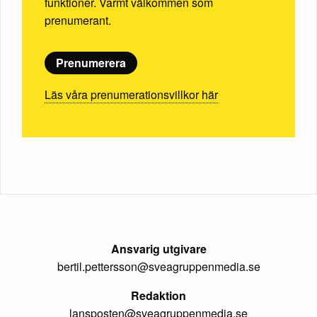
funktioner. Varmt välkommen som
prenumerant.
Prenumerera
Läs våra prenumerationsvillkor här
Ansvarig utgivare
bertil.pettersson@sveagruppenmedia.se
Redaktion
lansposten@sveagruppenmedia.se