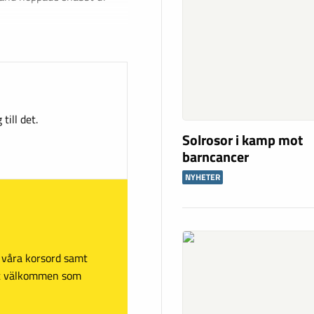
till det.
Solrosor i kamp mot
barncancer
NYHETER
sa våra korsord samt
mt välkommen som