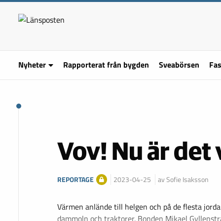
Nyheter
Rapporterat från bygden
Sveabörsen
Fas
Vov! Nu är det
REPORTAGE
2023-04-25
av Sofie Isaksson
Värmen anlände till helgen och på de flesta jor
dammoln och traktorer. Bonden Mikael Gyllenst