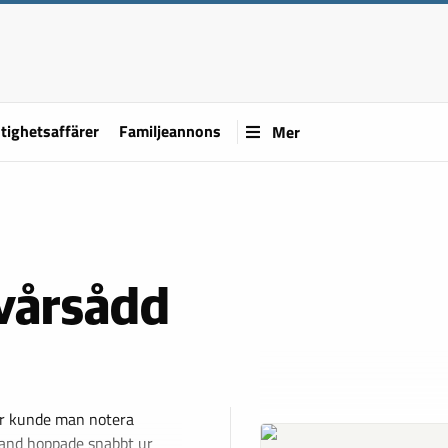
tighetsaffärer
Familjeannons
Mer
 vårsådd
dar kunde man notera
rand hoppade snabbt ur