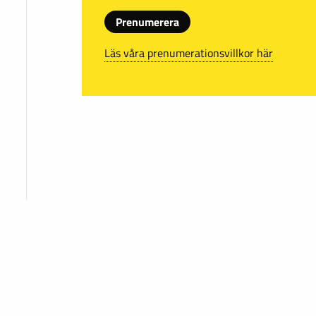
Prenumerera
Läs våra prenumerationsvillkor här