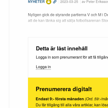
2023-03-25
av Peter Eriksso
NYHETER
Nyligen gick de styrande partierna V och M i
att de kan tänka sig att sälja fotbollsarenan Sto
Detta är låst innehåll
Logga in som prenumerant för att få tillgång 
Logga in
Prenumerera digitalt
Endast 9:- första månaden
(Ord. 59:-/må
Du får tillgång till alla våra artiklar, kan l