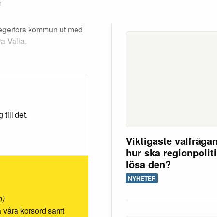
n
 Degerfors kommun ut med
ra Valla.
till det.
Viktigaste valfråga
hur ska regionpolit
lösa den?
NYHETER
n)
ösa våra korsord samt