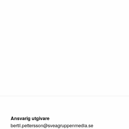
Ansvarig utgivare
bertil.pettersson@sveagruppenmedia.se