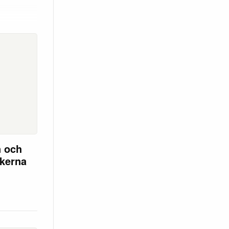
n och
ikerna