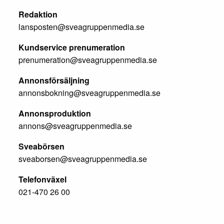
Redaktion
lansposten@sveagruppenmedia.se
Kundservice prenumeration
prenumeration@sveagruppenmedia.se
Annonsförsäljning
annonsbokning@sveagruppenmedia.se
Annonsproduktion
annons@sveagruppenmedia.se
Sveabörsen
sveaborsen@sveagruppenmedia.se
Telefonväxel
021-470 26 00