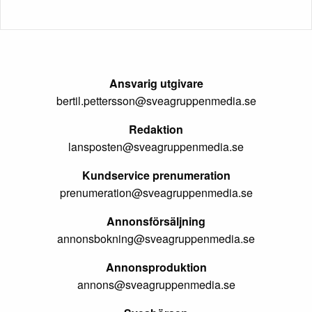
Ansvarig utgivare
bertil.pettersson@sveagruppenmedia.se
Redaktion
lansposten@sveagruppenmedia.se
Kundservice prenumeration
prenumeration@sveagruppenmedia.se
Annonsförsäljning
annonsbokning@sveagruppenmedia.se
Annonsproduktion
annons@sveagruppenmedia.se