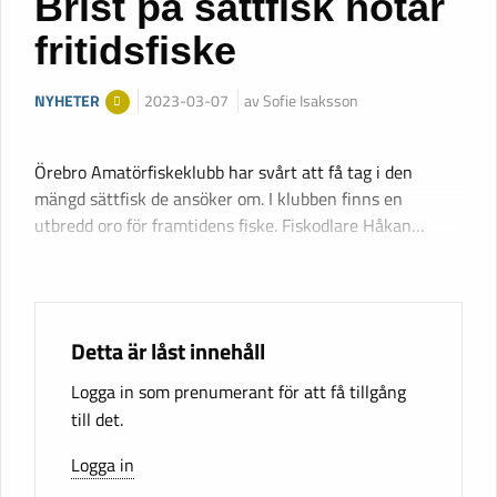
Brist på sättfisk hotar
fritidsfiske
NYHETER
2023-03-07
av Sofie Isaksson
Örebro Amatörfiskeklubb har svårt att få tag i den
mängd sättfisk de ansöker om. I klubben finns en
utbredd oro för framtidens fiske. Fiskodlare Håkan…
Detta är låst innehåll
Logga in som prenumerant för att få tillgång
till det.
Logga in