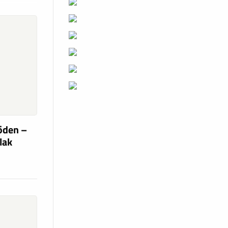
söden –
flak