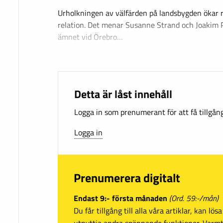
Urholkningen av välfärden på landsbygden ökar ri
relation. Det menar Susanne Strand och Joakim 
ämnet vid Örebro…
Detta är låst innehåll
Logga in som prenumerant för att få tillgång 
Logga in
Prenumerera digitalt
Endast 9:- första månaden
(Ord. 59:-/mån)
Du får tillgång till alla våra artiklar, kan lö
utnyttja andra spännande funktioner. Var