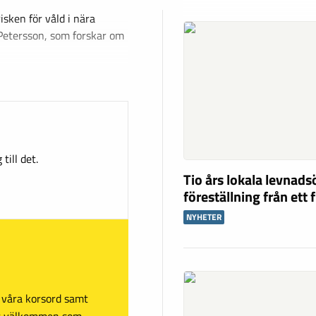
sken för våld i nära
Petersson, som forskar om
till det.
Tio års lokala levnad
föreställning från ett 
NYHETER
sa våra korsord samt
mt välkommen som