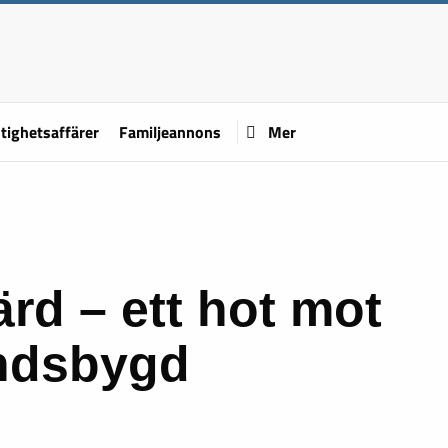
tighetsaffärer
Familjeannons
Mer
ärd – ett hot mot
andsbygd