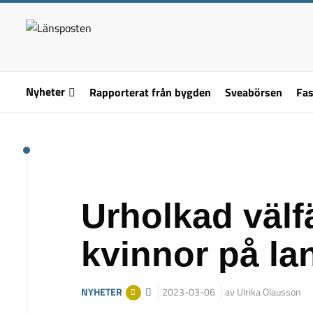
Nyheter
Rapporterat från bygden
Sveabörsen
Fas
Urholkad välf
kvinnor på l
NYHETER
2023-03-06
av Ulrika Olausson