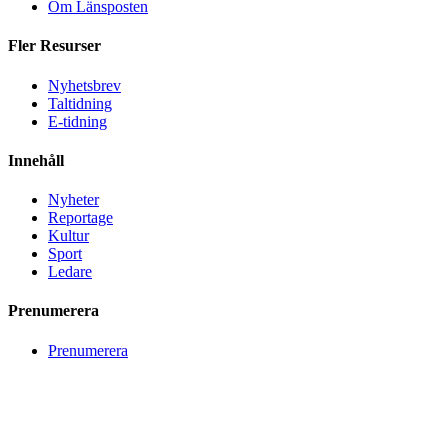
Om Länsposten
Fler Resurser
Nyhetsbrev
Taltidning
E-tidning
Innehåll
Nyheter
Reportage
Kultur
Sport
Ledare
Prenumerera
Prenumerera