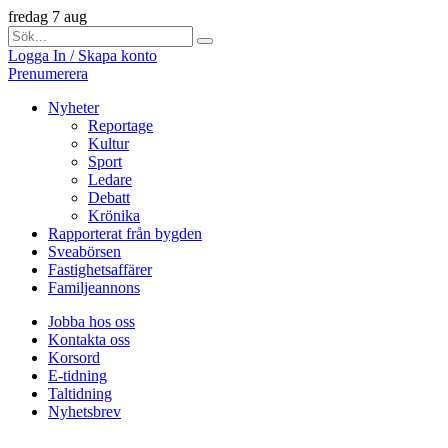
fredag 7 aug
Logga In / Skapa konto
Prenumerera
Nyheter
Reportage
Kultur
Sport
Ledare
Debatt
Krönika
Rapporterat från bygden
Sveabörsen
Fastighetsaffärer
Familjeannons
Jobba hos oss
Kontakta oss
Korsord
E-tidning
Taltidning
Nyhetsbrev