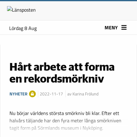
MENY
Lördag 8 Aug
Hårt arbete att forma
en rekordsmörkniv
NYHETER
2022-11-17
av Karina Frölund
Nu börjar världens största smörkniv bli klar. Efter ett
halvårs täljande har den fyra meter långa smörkniven
tagit form på Sörmlands museum i Nyköping.