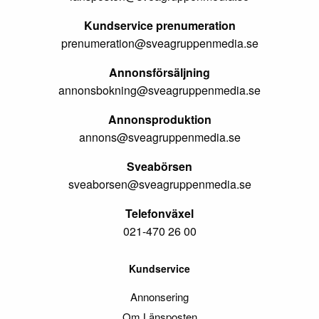
Kundservice prenumeration
prenumeration@sveagruppenmedia.se
Annonsförsäljning
annonsbokning@sveagruppenmedia.se
Annonsproduktion
annons@sveagruppenmedia.se
Sveabörsen
sveaborsen@sveagruppenmedia.se
Telefonväxel
021-470 26 00
Kundservice
Annonsering
Om Länsposten