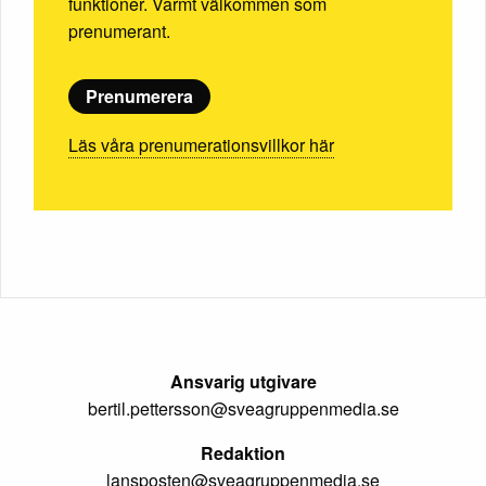
funktioner. Varmt välkommen som
prenumerant.
Prenumerera
Läs våra prenumerationsvillkor här
Ansvarig utgivare
bertil.pettersson@sveagruppenmedia.se
Redaktion
lansposten@sveagruppenmedia.se