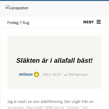
MENY
Fredag 7 Aug
Släkten är i allafall bäst!
KRÖNIKA
2022-10-07
av Titti Hansson
Jag är med i en stor släktförening. Den utgår från en
bergsman i Nora född 1808 som är ”anfader” och