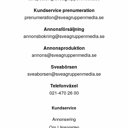
Kundservice prenumeration
prenumeration@sveagruppenmedia.se
Annonsförsäljning
annonsbokning@sveagruppenmedia.se
Annonsproduktion
annons@sveagruppenmedia.se
Sveabörsen
sveaborsen@sveagruppenmedia.se
Telefonväxel
021-470 26 00
Kundservice
Annonsering
Om Länsposten