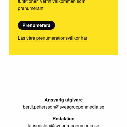
funktioner. Varmt välkommen som
prenumerant.
Prenumerera
Läs våra prenumerationsvillkor här
Ansvarig utgivare
bertil.pettersson@sveagruppenmedia.se
Redaktion
lansposten@sveagruppenmedia.se