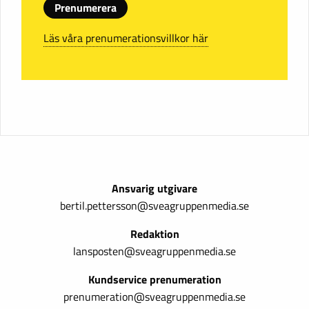
Prenumerera
Läs våra prenumerationsvillkor här
Ansvarig utgivare
bertil.pettersson@sveagruppenmedia.se
Redaktion
lansposten@sveagruppenmedia.se
Kundservice prenumeration
prenumeration@sveagruppenmedia.se