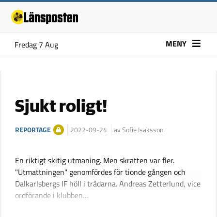
MENY
Fredag 7 Aug
Sjukt roligt!
REPORTAGE
2022-09-24
av Sofie Isaksson
En riktigt skitig utmaning. Men skratten var fler.
"Utmattningen" genomfördes för tionde gången och
Dalkarlsbergs IF höll i trådarna. Andreas Zetterlund, vice
ordförande i klubben…