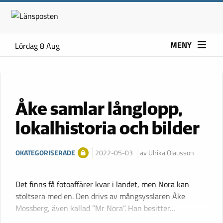
MENY
Lördag 8 Aug
Åke samlar långlopp,
lokalhistoria och bilder
OKATEGORISERADE
2022-05-03
av Ulrika Olausson
Det finns få fotoaffärer kvar i landet, men Nora kan
stoltsera med en. Den drivs av mångsysslaren Åke
Mossberg, även kallad ”Mr Nora”. Han besitter…