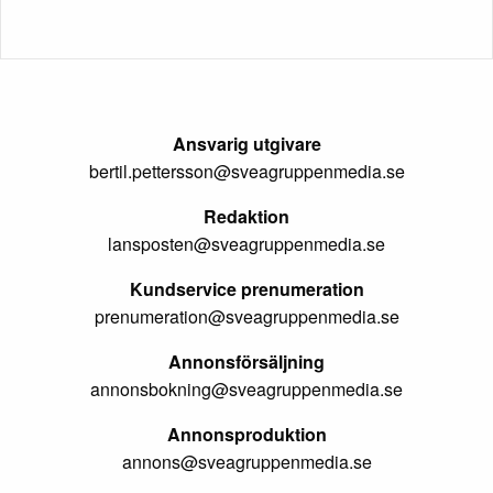
Ansvarig utgivare
bertil.pettersson@sveagruppenmedia.se
Redaktion
lansposten@sveagruppenmedia.se
Kundservice prenumeration
prenumeration@sveagruppenmedia.se
Annonsförsäljning
annonsbokning@sveagruppenmedia.se
Annonsproduktion
annons@sveagruppenmedia.se