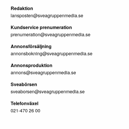
Redaktion
lansposten@sveagruppenmedia.se
Kundservice prenumeration
prenumeration@sveagruppenmedia.se
Annonsförsäljning
annonsbokning@sveagruppenmedia.se
Annonsproduktion
annons@sveagruppenmedia.se
Sveabörsen
sveaborsen@sveagruppenmedia.se
Telefonväxel
021-470 26 00