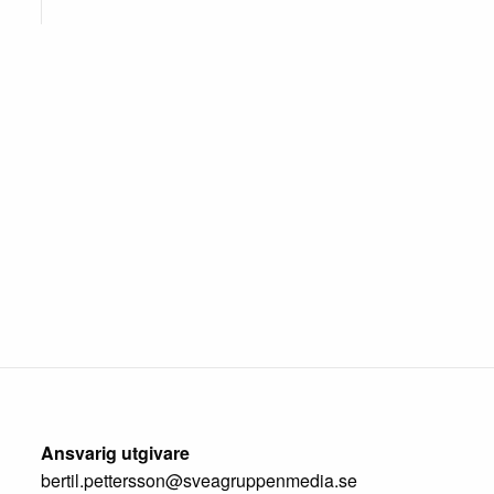
Ansvarig utgivare
bertil.pettersson@sveagruppenmedia.se