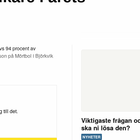
vs 94 procent av
son på Mörtbol i Björkvik
till det.
Viktigaste frågan o
ska ni lösa den?
NYHETER