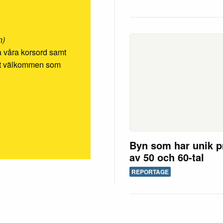
n)
ösa våra korsord samt
rmt välkommen som
Byn som har unik p
av 50 och 60-tal
REPORTAGE