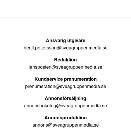
Ansvarig utgivare
bertil.pettersson@sveagruppenmedia.se
Redaktion
lansposten@sveagruppenmedia.se
Kundservice prenumeration
prenumeration@sveagruppenmedia.se
Annonsförsäljning
annonsbokning@sveagruppenmedia.se
Annonsproduktion
annons@sveagruppenmedia.se