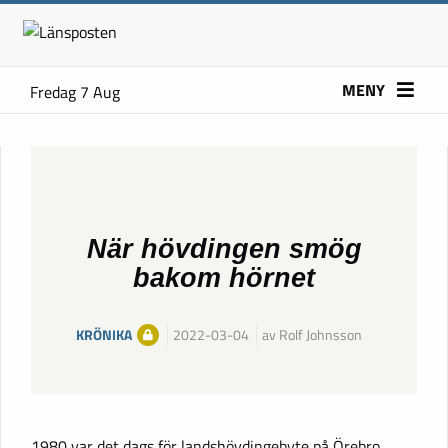
MENY
Fredag 7 Aug
När hövdingen smög
bakom hörnet
KRÖNIKA
2022-03-04
av Rolf Johnsson
1980 var det dags för landshövdingebyte på Örebro