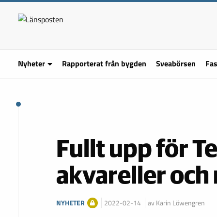
Nyheter
Rapporterat från bygden
Sveabörsen
Fas
Fullt upp för 
akvareller och
NYHETER
2022-02-14
av Karin Löwengren