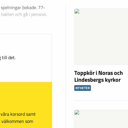
 spelningar bokade. 77-
 takten och gå i pension.
till det.
Toppkör i Noras och
Lindesbergs kyrkor
NYHETER
sa våra korsord samt
mt välkommen som