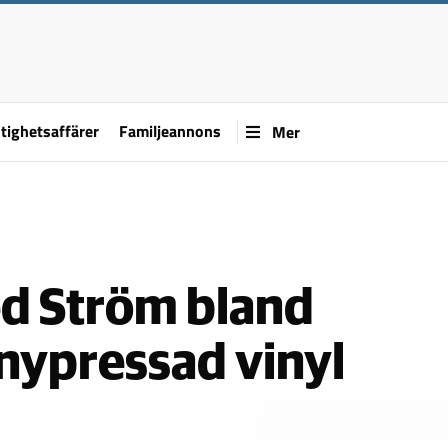
tighetsaffärer
Familjeannons
Mer
Ted Ström bland
 nypressad vinyl